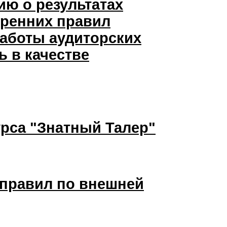
ю о результатах
тренних правил
работы аудиторских
 в качестве
урса "Знатный Талер"
 правил по внешней