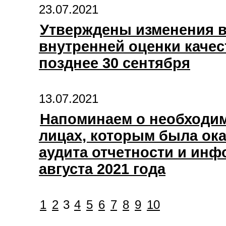
23.07.2021
Утверждены изменения в
внутренней оценки качес
позднее 30 сентября
13.07.2021
Напоминаем о необходи
лицах, которым была ока
аудита отчетности и инф
августа 2021 года
1
2
3
4
5
6
7
8
9
10