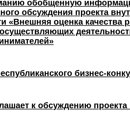
манию обобщенную информаци
ного обсуждения проекта вну
ти «Внешняя оценка качества 
 осуществляющих деятельность
инимателей»
республиканского бизнес-конк
глашает к обсуждению проекта