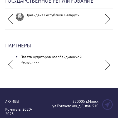
ГОСУДАРСТВЕННОЕ РЕГУЛИРОВАНИЕ
Президент Республики Беларусь
ПАРТНЕРЫ
ческий
Палата Аудиторов Азербайджанской
УО "Б
Республики
универ
АРХИВЫ
220005 г.Минск
ул.Пугачевская, д.6, пом.510
Комитеты 2020-
2023