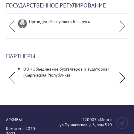
ГОСУДАРСТВЕННОЕ РЕГУЛИРОВАНИЕ
Президент Республики Беларусь
ПАРТНЕРЫ
ных
ОО «Объединение бухгалтеров и аудиторов»
УО "Г
(Кыргызская Республика)
универ
АРХИВЫ
220005 г.Минск
ул.Пугачевская, д.6, пом.510
Комитеты 2020-
2023