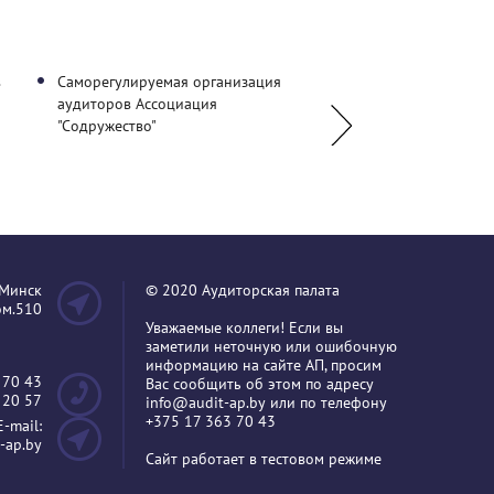
в
Саморегулируемая организация
ГУО "Гродненский го
аудиторов Ассоциация
университет имени Я
"Содружество"
.Минск
© 2020 Аудиторская палата
пом.510
Уважаемые коллеги! Если вы
заметили неточную или ошибочную
информацию на сайте АП, просим
 70 43
Вас сообщить об этом по адресу
 20 57
info@audit-ap.by
или по телефону
+375 17 363 70 43
E-mail:
-ap.by
Сайт работает в тестовом режиме