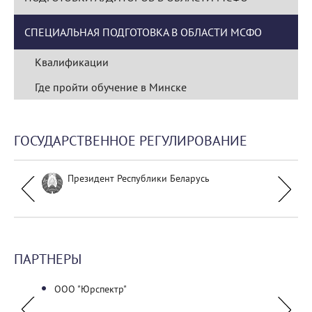
СПЕЦИАЛЬНАЯ ПОДГОТОВКА В ОБЛАСТИ МСФО
Квалификации
Где пройти обучение в Минске
ГОСУДАРСТВЕННОЕ РЕГУЛИРОВАНИЕ
Президент Республики Беларусь
ПАРТНЕРЫ
ООО "Юрспектр"
УО "Б
униве