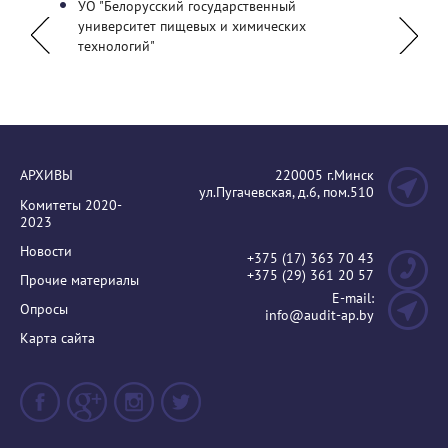
льный
УО "Белорусский государственный
ОО «О
университет пищевых и химических
(Кыргы
технологий"
АРХИВЫ
220005 г.Минск
ул.Пугачевская, д.6, пом.510
Комитеты 2020-
2023
Новости
+375 (17) 363 70 43
+375 (29) 361 20 57
Прочие материалы
E-mail:
Опросы
info@audit-ap.by
Карта сайта