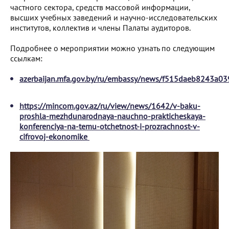
частного сектора, средств массовой информации,
высших учебных заведений и научно-исследовательских
институтов, коллектив и члены Палаты аудиторов.
Подробнее о мероприятии можно узнать по следующим
ссылкам:
azerbaijan.mfa.gov.by/ru/embassy/news/f515daeb8243a03
https://mincom.gov.az/ru/view/news/1642/v-baku-
proshla-mezhdunarodnaya-nauchno-prakticheskaya-
konferenciya-na-temu-otchetnost-i-prozrachnost-v-
cifrovoj-ekonomike