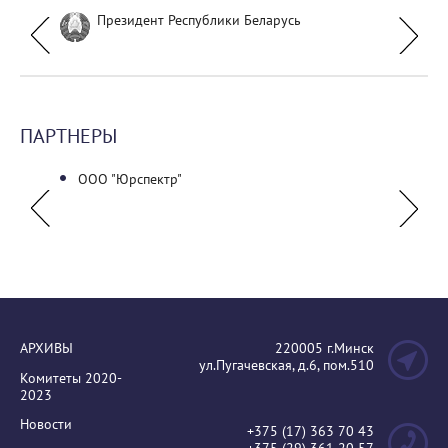
Президент Республики Беларусь
ПАРТНЕРЫ
льный
ООО "Юрспектр"
Нацио
аудито
АРХИВЫ
220005 г.Минск
ул.Пугачевская, д.6, пом.510
Комитеты 2020-
2023
Новости
+375 (17) 363 70 43