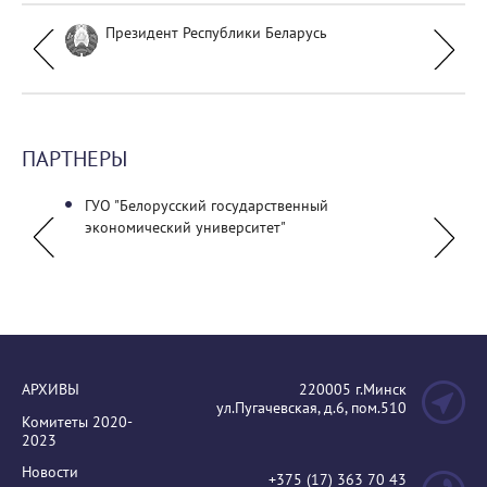
Президент Республики Беларусь
ПАРТНЕРЫ
ГУО "Белорусский государственный
ГУО «
экономический университет"
технол
АРХИВЫ
220005 г.Минск
ул.Пугачевская, д.6, пом.510
Комитеты 2020-
2023
Новости
+375 (17) 363 70 43