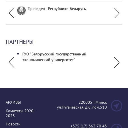
Президент Республики Беларусь
ПАРТНЕРЫ
ГУО "Белорусский государственный
Журнал
экономический университет"
АРХИВЫ
220005 г.Минск
ул.Пугачевская, д.6, пом.510
Комитеты 2020-
2023
Новости
+375 (17) 363 70 43