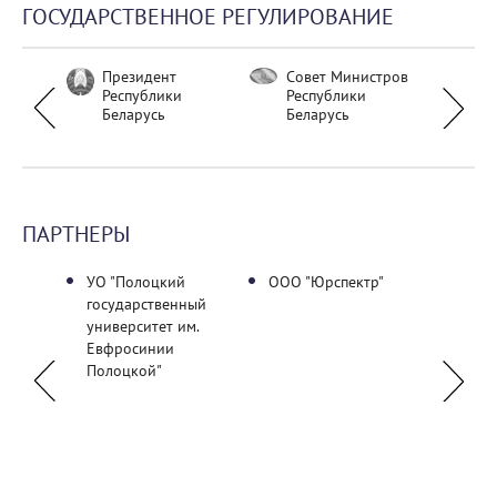
ГОСУДАРСТВЕННОЕ РЕГУЛИРОВАНИЕ
тво
Президент
Совет Министров
Нац
Республики
Республики
бан
Беларусь
Беларусь
Бел
ПАРТНЕРЫ
торов
УО "Полоцкий
ООО "Юрспектр"
УО "П
ской
государственный
госуд
университет им.
универ
Евфросинии
Полоцкой"