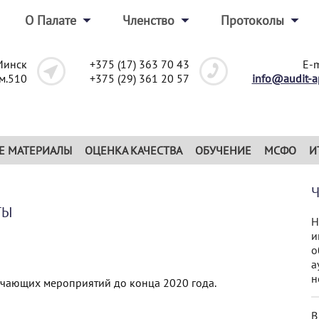
О Палате
Членство
Протоколы
Минск
+375 (17) 363 70 43
E-m
ом.510
+375 (29) 361 20 57
info@audit-a
Е МАТЕРИАЛЫ
ОЦЕНКА КАЧЕСТВА
ОБУЧЕНИЕ
МСФО
И
ТЫ
Н
и
о
а
н
чающих мероприятий до конца 2020 года.
В