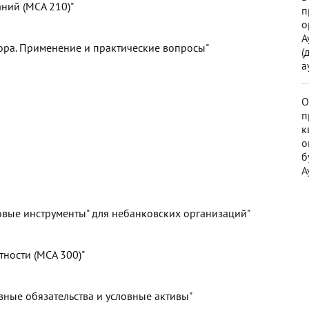
аний (МСА 210)"
п
о
А
атора. Применение и практические вопросы"
(
а
О
п
к
о
б
А
вые инструменты" для небанковских организаций"
ности (МСА 300)"
овные обязательства и условные активы"