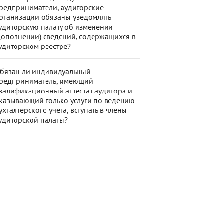
редприниматели, аудиторские
рганизации обязаны уведомлять
удиторскую палату об изменении
дополнении) сведений, содержащихся в
удиторском реестре?
бязан ли индивидуальный
редприниматель, имеющий
валификационный аттестат аудитора и
казывающий только услуги по ведению
ухгалтерского учета, вступать в члены
удиторской палаты?