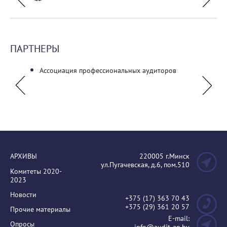
ПАРТНЕРЫ
Ассоциация профессиональных аудиторов
Ассоц
АРХИВЫ
220005 г.Минск
ул.Пугачевская, д.6, пом.510
Комитеты 2020-
2023
Новости
+375 (17) 363 70 43
+375 (29) 361 20 57
Прочие материалы
E-mail:
Опросы