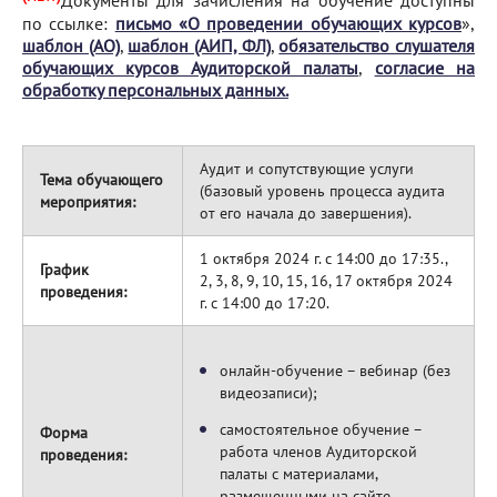
Документы для зачисления на обучение доступны
по ссылке:
письмо «О проведении обучающих курсов
»,
шаблон (АО)
,
шаблон (АИП, ФЛ)
,
обязательство слушателя
обучающих курсов Аудиторской палаты
,
согласие на
обработку персональных данных
.
Аудит и сопутствующие услуги
Тема обучающего
(базовый уровень процесса аудита
мероприятия:
от его начала до завершения).
1 октября 2024 г. с 14:00 до 17:35.,
График
2, 3, 8, 9, 10, 15, 16, 17 октября 2024
проведения:
г. с 14:00 до 17:20.
онлайн-обучение – вебинар (без
видеозаписи);
самостоятельное обучение –
Форма
работа членов Аудиторской
проведения:
палаты с материалами,
размещенными на сайте