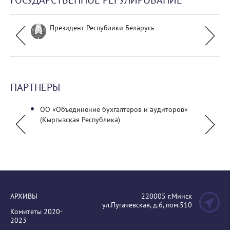
ГОСУДАРСТВЕННОЕ РЕГУЛИРОВАНИЕ
Президент Республики Беларусь
ПАРТНЕРЫ
ОО «Объединение бухгалтеров и аудиторов»
ГУО "Б
(Кыргызская Республика)
Октяб
Красн
акаде
АРХИВЫ
220005 г.Минск
ул.Пугачевская, д.6, пом.510
Комитеты 2020-
2023