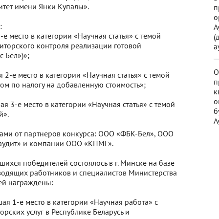
итет имени Янки Купалы».
п
о
и:
А
1-е место в категории «Научная статья» с темой
(
иторского контроля реализации готовой
а
с Бел»)»;
О
я 2-е место в категории «Научная статья» с темой
п
ом по налогу на добавленную стоимость»;
к
о
шая 3-е место в категории «Научная статья» с темой
б
й».
А
ми от партнеров конкурса: ООО «ФБК-Бел», ООО
аудит» и компании ООО «КПМГ».
ихся победителей состоялось в г. Минске на базе
одящих работников и специалистов Министерства
лей награждены:
шая 1-е место в категории «Научная работа» с
рских услуг в Республике Беларусь и