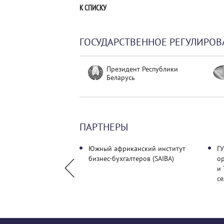
К СПИСКУ
ГОСУДАРСТВЕННОЕ РЕГУЛИРОВ
Президент Республики
Беларусь
ПАРТНЕРЫ
аудиторских
Южный африканский институт
ГУ
й
бизнес-бухгалтеров (SAIBA)
о
и
се