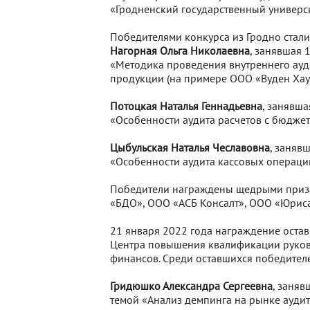
«Гродненский государственный универс
Победителями конкурса из Гродно стал
Нагорная Ольга Николаевна
, занявшая 
«Методика проведения внутреннего ауд
продукции (на примере ООО «Вуден Хау
Потоцкая Наталья Геннадьевна
, занявша
«Особенности аудита расчетов с бюджет
Цыбульская Наталья Чеславовна
, заняв
«Особенности аудита кассовых операци
Победители награждены щедрыми приза
«БДО», ООО «АСБ Консалт», ООО «Юрис
21 января 2022 года награждение оставш
Центра повышения квалификации руков
финансов. Среди оставшихся победите
Гридюшко Александра Сергеевна
, заняв
темой «Анализ демпинга на рынке аудито