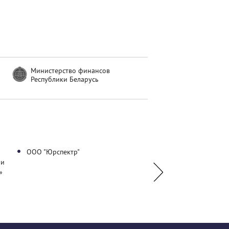
Министерство финансов
Республики Беларусь
ООО "Юрспектр"
Палата налоговых кон
 и
»