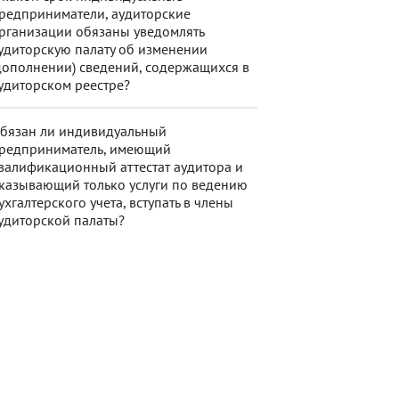
редприниматели, аудиторские
рганизации обязаны уведомлять
удиторскую палату об изменении
дополнении) сведений, содержащихся в
удиторском реестре?
бязан ли индивидуальный
редприниматель, имеющий
валификационный аттестат аудитора и
казывающий только услуги по ведению
ухгалтерского учета, вступать в члены
удиторской палаты?