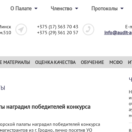
О Палате
Членство
Протоколы
Минск
+375 (17) 363 70 43
E-m
ом.510
+375 (29) 361 20 57
info@audit-a
Е МАТЕРИАЛЫ
ОЦЕНКА КАЧЕСТВА
ОБУЧЕНИЕ
МСФО
И
ТЫ
Н
и
о
ты наградил победителей конкурса
а
н
торской палаты наградил победителей конкурса
магистрантов из г. Гродно, лично посетив УО
В