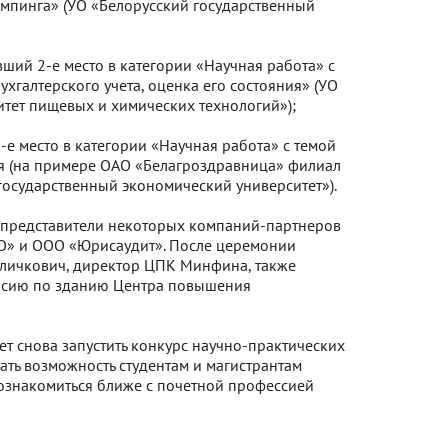
мпинга» (УО «Белорусский государственный
явший 2-е место в категории «Научная работа» с
хгалтерского учета, оценка его состояния» (УО
итет пищевых и химических технологий»);
3-е место в категории «Научная работа» с темой
я (на примере ОАО «Белагроздравница» филиал
государственный экономический университет»).
 представители некоторых компаний-партнеров
О» и ООО «Юрисаудит». После церемонии
личкович, директор ЦПК Минфина, также
урсию по зданию Центра повышения
ет снова запустить конкурс научно-практических
дать возможность студентам и магистрантам
познакомиться ближе с почетной профессией