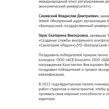
международный опыт регулирования де
экономический университет»);
Синявский Владислав Дмитриевич
, зан
темой «Внутренний аудит организации бу
«Белорусский государственный универс
Герус Екатерина Викторовна
, занявшая 
«Создание службы внутреннего контрол
«Санаторий «Радон») (УО «Белорусский 
Поздравить победителей пришли лично
конкурса: ООО «АСБ Консалт», ООО «БД
награждения Константин Викторович Ве
поздравил победителей и провел экск
квалификации.
В 2022 году Аудиторская палата планиру
работ студентов и магистрантов, чтобы 
проявить свои научные способности и 
аудитора.