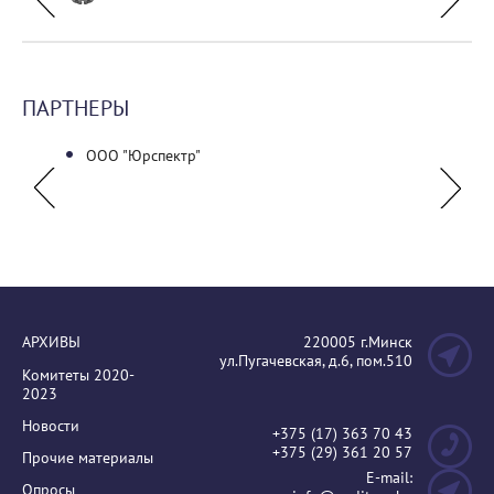
ПАРТНЕРЫ
ситет"
ООО "Юрспектр"
Палата
АРХИВЫ
220005 г.Минск
ул.Пугачевская, д.6, пом.510
Комитеты 2020-
2023
Новости
+375 (17) 363 70 43
+375 (29) 361 20 57
Прочие материалы
E-mail:
Опросы