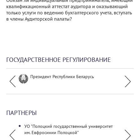
Обязан ли индивидуальный предприниматель, имеющий
квалификационный аттестат аудитора и оказывающий
только услуги по ведению бухгалтерского учета, вступать
в члены Аудиторской палаты?
ГОСУДАРСТВЕННОЕ РЕГУЛИРОВАНИЕ
Президент Республики Беларусь
ПАРТНЕРЫ
енов
УО "Полоцкий государственный университет
ПАО П
им. Евфросинии Полоцкой"
ая