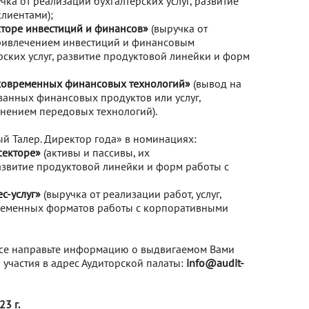
чка от реализации бухгалтерских услуг, развитие
лиентами);
кторе инвестиций и финансов»
(выручка от
 привлечением инвестиций и финансовым
рских услуг, развитие продуктовой линейки и форм
 современных финансовых технологий»
(вывод на
ванных финансовых продуктов или услуг,
нением передовых технологий).
й Талер. Директор года» в номинациях:
секторе»
(активы и пассивы, их
азвитие продуктовой линейки и форм работы с
с-услуг»
(выручка от реализации работ, услуг,
временных форматов работы с корпоративными
урсе направьте информацию о выдвигаемом Вами
участия в адрес Аудиторской палаты:
info@audit-
23 г.