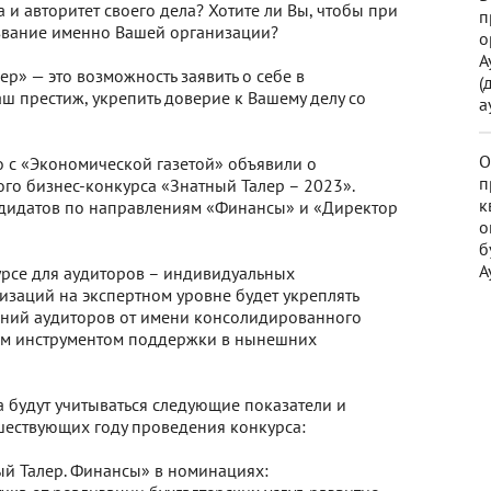
и авторитет своего дела? Хотите ли Вы, чтобы при
п
звание именно Вашей организации?
о
А
р» — это возможность заявить о себе в
(
ш престиж, укрепить доверие к Вашему делу со
а
О
 с «Экономической газетой» объявили о
п
го бизнес-конкурса «Знатный Талер – 2023».
к
андидатов по направлениям «Финансы» и «Директор
о
б
А
урсе для аудиторов – индивидуальных
заций на экспертном уровне будет укреплять
ений аудиторов от имени консолидированного
ым инструментом поддержки в нынешних
 будут учитываться следующие показатели и
шествующих году проведения конкурса:
ый Талер. Финансы» в номинациях: