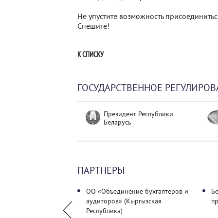
Не упустите возможность присоединитьс
Спешите!
К СПИСКУ
ГОСУДАРСТВЕННОЕ РЕГУЛИРОВ
Президент Республики
Беларусь
ПАРТНЕРЫ
аудиторских
ОО «Объединение бухгалтеров и
Б
й
аудиторов» (Кыргызская
п
Республика)