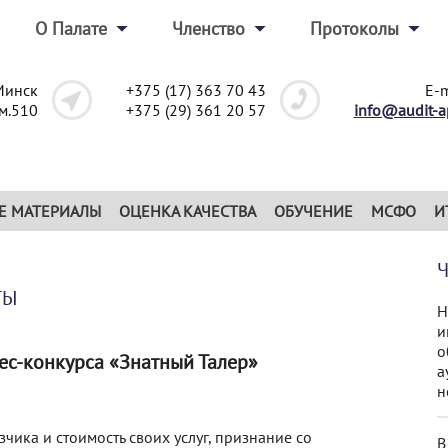
О Палате
Членство
Протоколы
Минск
+375 (17) 363 70 43
E-m
ом.510
+375 (29) 361 20 57
info@audit-a
Е МАТЕРИАЛЫ
ОЦЕНКА КАЧЕСТВА
ОБУЧЕНИЕ
МСФО
И
ТЫ
Н
и
о
ес-конкурса «Знатный Талер»
а
н
чика и стоимость своих услуг, признание со
В