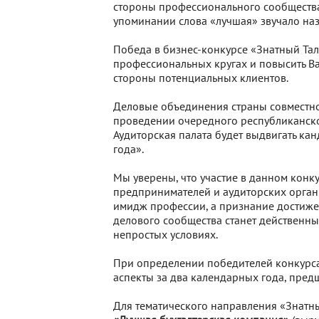
стороны профессионального сообщества 
упоминании слова «лучшая» звучало на
Победа в бизнес-конкурсе «Знатный Тале
профессиональных кругах и повысить Ва
стороны потенциальных клиентов.
Деловые объединения страны совместно
проведении очередного республиканско
Аудиторская палата будет выдвигать к
года».
Мы уверены, что участие в данном конк
предпринимателей и аудиторских органи
имидж профессии, а признание достиж
делового сообщества станет действенн
непростых условиях.
При определении победителей конкурса
аспекты за два календарных года, пред
Для тематического направления «Знатн