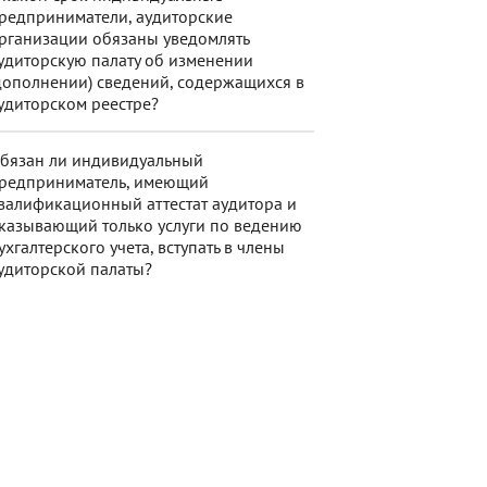
редприниматели, аудиторские
рганизации обязаны уведомлять
удиторскую палату об изменении
дополнении) сведений, содержащихся в
удиторском реестре?
бязан ли индивидуальный
редприниматель, имеющий
валификационный аттестат аудитора и
казывающий только услуги по ведению
ухгалтерского учета, вступать в члены
удиторской палаты?