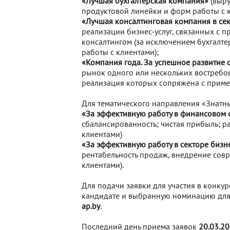
«Лучшая бухгалтерская компания»
(выру
продуктовой линейки и форм работы с к
«Лучшая консалтинговая компания в се
реализации бизнес-услуг, связанных с
консалтингом (за исключением бухгалте
работы с клиентами);
«Компания года. За успешное развитие
рынок одного или нескольких востребо
реализация которых сопряжена с приме
Для тематического направления «Знатны
«За эффективную работу в финансовом 
сбалансированность; чистая прибыль; р
клиентами)
«За эффективную работу в секторе бизне
рентабельность продаж, внедрение со
клиентами).
Для подачи заявки для участия в конк
кандидате и выбранную номинацию для 
ap.by
.
Последний день приема заявок
20.03.20