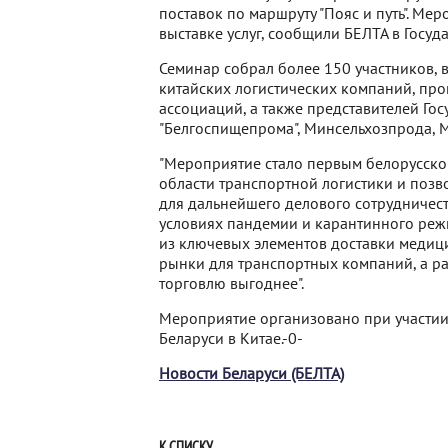
поставок по маршруту "Пояс и путь". М
выставке услуг, сообщили БЕЛТА в Госу
Семинар собрал более 150 участников,
китайских логистических компаний, про
ассоциаций, а также представителей Го
"Белгоспищепрома", Минсельхозпрода, 
"Мероприятие стало первым белорусск
области транспортной логистики и позв
для дальнейшего делового сотрудничества
условиях пандемии и карантинного реж
из ключевых элементов доставки медици
рынки для транспортных компаний, а ра
торговлю выгоднее".
Мероприятие организовано при участии
Беларуси в Китае.-0-
Новости Беларуси (БЕЛТА)
К СПИСКУ