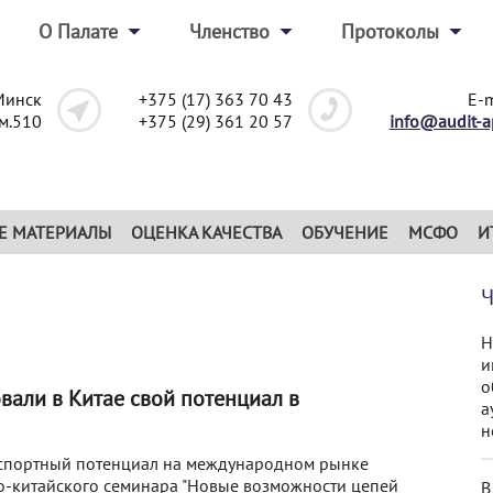
О Палате
Членство
Протоколы
Минск
+375 (17) 363 70 43
E-m
ом.510
+375 (29) 361 20 57
info@audit-a
Е МАТЕРИАЛЫ
ОЦЕНКА КАЧЕСТВА
ОБУЧЕНИЕ
МСФО
И
Н
и
о
вали в Китае свой потенциал в
а
н
кспортный потенциал на международном рынке
ко-китайского семинара "Новые возможности цепей
В