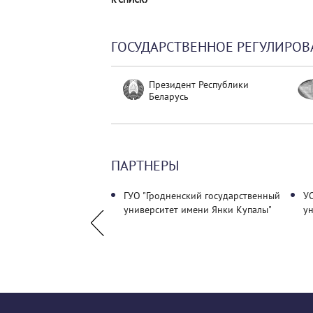
ГОСУДАРСТВЕННОЕ РЕГУЛИРОВ
Президент Республики
Беларусь
ПАРТНЕРЫ
ое объединение
ГУО "Гродненский государственный
У
я ассоциация
университет имени Янки Купалы"
ун
""