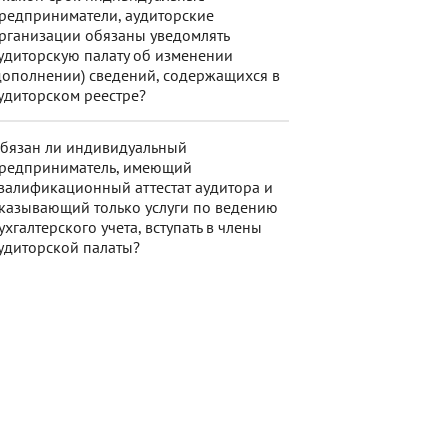
редприниматели, аудиторские
рганизации обязаны уведомлять
удиторскую палату об изменении
дополнении) сведений, содержащихся в
удиторском реестре?
бязан ли индивидуальный
редприниматель, имеющий
валификационный аттестат аудитора и
казывающий только услуги по ведению
ухгалтерского учета, вступать в члены
удиторской палаты?