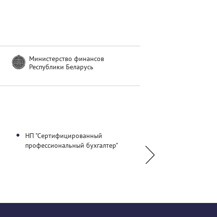
Министерство финансов
Республики Беларусь
НП "Сертифицированный
ГУО "Центр повышени
профессиональный бухгалтер"
квалификации руков
работников и специа
Министерства финан
Республики Беларусь"