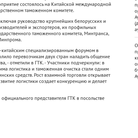
ероприятие состоялось на Китайской международной
п
дарственном таможенном комитете.
о
А
 включая руководство крупнейших белорусских и
(
изводителей и экспортеров, их профильных
а
сударственного таможенного комитета, Минтранса,
Минпрома.
О
о-китайским специализированным форумом в
п
олило перевозчикам двух стран наладить общение
к
, - отметили в ГТК. - Участники подчеркнули: в
о
има логистика и таможенная очистка стали одним
б
нских средств. Рост взаимной торговли открывает
А
звитие логистики создает конкуренцию и делает
 официального представителя ГТК в посольстве