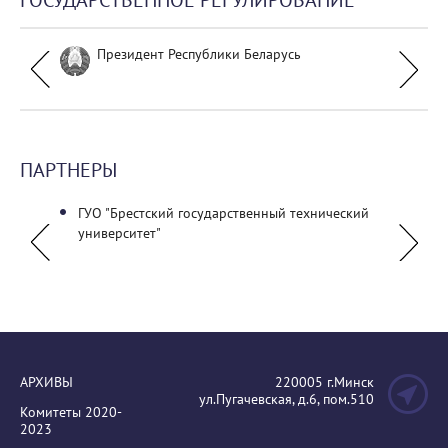
ГОСУДАРСТВЕННОЕ РЕГУЛИРОВАНИЕ
Президент Республики Беларусь
ПАРТНЕРЫ
льный
ГУО "Брестский государственный технический
Самор
университет"
Ассоци
АРХИВЫ
220005 г.Минск
ул.Пугачевская, д.6, пом.510
Комитеты 2020-
2023