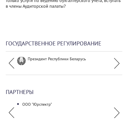
только услуги по ведению бухгалтерского учета, вступать
в члены Аудиторской палаты?
ГОСУДАРСТВЕННОЕ РЕГУЛИРОВАНИЕ
Президент Республики Беларусь
ПАРТНЕРЫ
ООО "Юрспектр"
ГУО "
руков
Минист