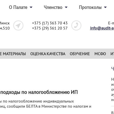
О Палате
Членство
Протоколы
Минск
+375 (17) 363 70 43
E-m
ом.510
+375 (29) 361 20 57
info@audit-a
Е МАТЕРИАЛЫ
ОЦЕНКА КАЧЕСТВА
ОБУЧЕНИЕ
МСФО
И
Н
и
о
я подходы по налогообложению ИП
а
н
оды по налогообложению индивидуальных
иц, сообщили БЕЛТА в Министерстве по налогам и
В