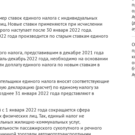
п
о
А
змер ставок единого налога с индивидуальных
(
иц. Новые ставки применяются при исчислении
а
рого наступает после 30 января 2022 года.
022 года производится по старым ставкам единого
О
п
ого налога, представившим в декабре 2021 года
к
аль-декабрь 2022 года, необходимо на основании
о
и доплату единого налога по новым ставкам в
б
А
тельщики единого налога вносят соответствующие
ую декларацию (расчет) по единому налогу за
позднее 31 января 2022 года представляют в
с 1 января 2022 года сокращается сфера
 физических лиц. Так, единый налог не
ельных жилищно-коммунальных услуг,
ельности пассажирского сухопутного и речного
озничной торговли автомототранспортными