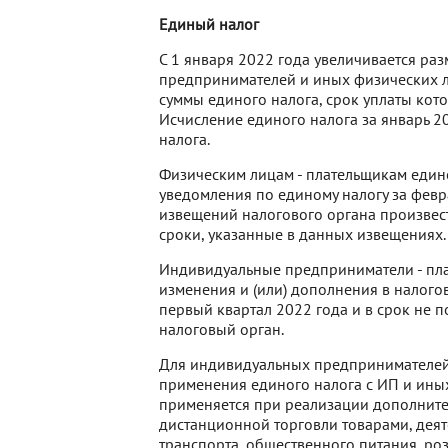
Единый налог
С 1 января 2022 года увеличивается ра
предпринимателей и иных физических л
суммы единого налога, срок уплаты кото
Исчисление единого налога за январь 2
налога.
Физическим лицам - плательщикам един
уведомления по единому налогу за февр
извещений налогового органа произвест
сроки, указанные в данных извещениях.
Индивидуальные предприниматели - пла
изменения и (или) дополнения в налогов
первый квартал 2022 года и в срок не 
налоговый орган.
Для индивидуальных предпринимателей 
применения единого налога с ИП и иных
применяется при реализации дополнит
дистанционной торговли товарами, деят
транспорта, общественного питания, р