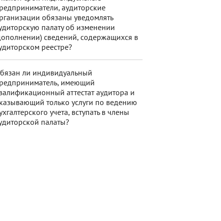
редприниматели, аудиторские
рганизации обязаны уведомлять
удиторскую палату об изменении
дополнении) сведений, содержащихся в
удиторском реестре?
бязан ли индивидуальный
редприниматель, имеющий
валификационный аттестат аудитора и
казывающий только услуги по ведению
ухгалтерского учета, вступать в члены
удиторской палаты?