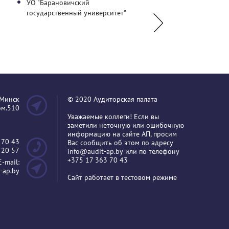
УО "Барановичский
ГУО "Белорусский го
государственный университет"
экономический униве
.Минск
© 2020 Аудиторская палата
пом.510
Уважаемые коллеги! Если вы
заметили неточную или ошибочную
информацию на сайте АП, просим
 70 43
Вас сообщить об этом по адресу
 20 57
info@audit-ap.by
или по телефону
+375 17 363 70 43
E-mail:
-ap.by
Сайт работает в тестовом режиме