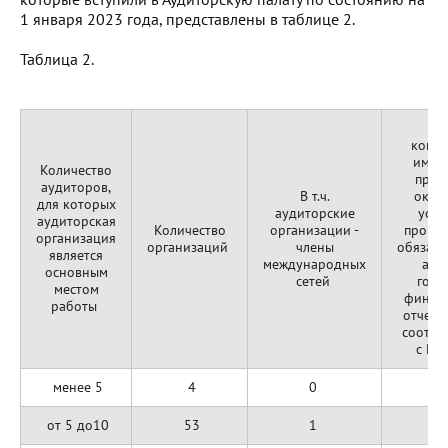
1 января 2023 года, представлены в таблице 2.
Таблица 2.
В т.
компа
имею
Количество
прав
аудиторов,
В т.ч.
оказ
для которых
аудиторские
услу
аудиторская
Количество
организации -
прове
организация
организаций
члены
обязате
является
международных
ауд
основным
сетей
годо
местом
финан
работы
отчетн
соотве
с М
менее 5
4
0
от 5 до10
53
1