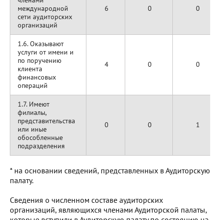
членами
международной
6
0
0
сети аудиторских
организаций
1.6. Оказывают
услуги от имени и
по поручению
4
0
0
клиента
финансовых
операций
1.7. Имеют
филиалы,
представительства
0
0
1
или иные
обособленные
подразделения
* на основании сведений, представленных в Аудиторскую
палату.
Сведения о численном составе аудиторских
организаций, являющихся членами Аудиторской палаты,
которые вступили в Аудиторскую палату по состоянию на