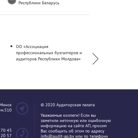
Республики Беларусь
ОО «Ассоциация
Палата налоговых кон
профессиональных бухгалтеров и
аудиторов Республики Молдова»
.Минск
© 2020 Аудиторская палата
пом.510
Уважаемые коллеги! Если вы
заметили неточную или ошибочную
информацию на сайте АП, просим
 70 43
Вас сообщить об этом по адресу
 20 57
info@audit-ap.by
или по телефону