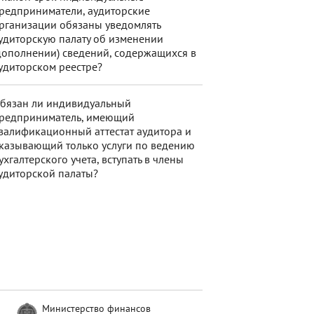
редприниматели, аудиторские
рганизации обязаны уведомлять
удиторскую палату об изменении
дополнении) сведений, содержащихся в
удиторском реестре?
бязан ли индивидуальный
редприниматель, имеющий
валификационный аттестат аудитора и
казывающий только услуги по ведению
ухгалтерского учета, вступать в члены
удиторской палаты?
Министерство финансов