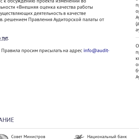
ас к обсуждению проекта изменений во
п
льности «Внешняя оценка качества работы
о
существляющих деятельность в качестве
А
в. решением Правления Аудиторской палаты от
(
а
 тут
.
О
 Правила просим присылать на адрес
info@audit-
п
к
о
б
А
АНИЕ
Совет Министров
Национальный банк