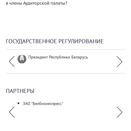
в члены Аудиторской палаты?
ГОСУДАРСТВЕННОЕ РЕГУЛИРОВАНИЕ
Президент Республики Беларусь
ПАРТНЕРЫ
кая
ЗАО "Белбизнеспресс"
ГУО "Б
Октяб
Красн
акаде