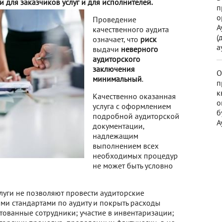
и для заказчиков услуг и для исполнителей.
п
о
Проведение
А
качественного аудита
(
означает, что
риск
а
выдачи
неверного
аудиторского
заключения
О
минимальный
.
п
к
Качественно оказанная
о
услуга с оформлением
б
подробной аудиторской
А
документации,
надлежащим
выполнением всех
необходимых процедур
не может быть условно
слуги не позволяют провести аудиторские
ми стандартами по аудиту и покрыть расходы
ованные сотрудники; участие в инвентаризации;