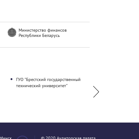
Министерство финансов
Республики Беларусь
ГУО "Брестский государственный
ГУО «Витебский госу
технический университет"
технологический уни
.Минск
© 2020 Аудиторская палата