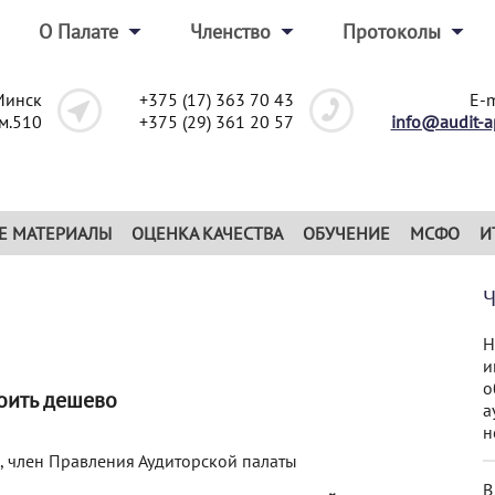
О Палате
Членство
Протоколы
Минск
+375 (17) 363 70 43
E-m
ом.510
+375 (29) 361 20 57
info@audit-a
Е МАТЕРИАЛЫ
ОЦЕНКА КАЧЕСТВА
ОБУЧЕНИЕ
МСФО
И
Н
и
о
тоить дешево
а
н
р, член Правления Аудиторской палаты
В