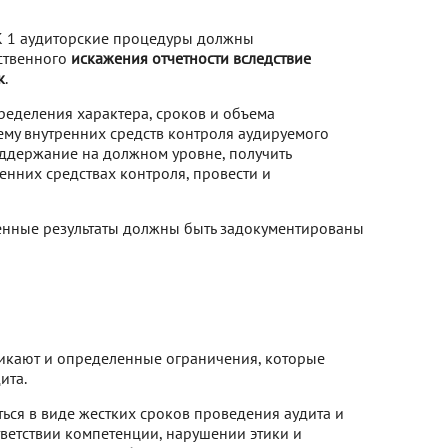
КК 1 аудиторские процедуры должны
ственного
искажения отчетности вследствие
к
.
еделения характера, сроков и объема
ему внутренних средств контроля аудируемого
оддержание на должном уровне, получить
енних средствах контроля, провести и
енные результаты должны быть задокументированы
никают и определенные ограничения, которые
ита.
ться в виде жестких сроков проведения аудита и
тветствии компетенции, нарушении этики и