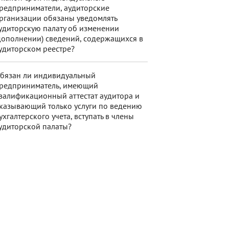
редприниматели, аудиторские
рганизации обязаны уведомлять
удиторскую палату об изменении
дополнении) сведений, содержащихся в
удиторском реестре?
бязан ли индивидуальный
редприниматель, имеющий
валификационный аттестат аудитора и
казывающий только услуги по ведению
ухгалтерского учета, вступать в члены
удиторской палаты?