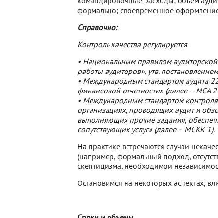
командировочные расходы; объем аудит
формально; своевременное оформление р
Справочно:
Контроль качества регулируется
• Национальным правилом аудиторской 
работы аудиторов», утв. постановление
• Международным стандартом аудита 22
финансовой отчетности» (далее – МСА 2
• Международным стандартом контроля к
организациях, проводящих аудит и обз
выполняющих прочие задания, обеспечи
сопутствующих услуг» (далее – МСКК 1).
На практике встречаются случаи некаче
(например, формальный подход, отсутст
скептицизма, необходимой независимости
Остановимся на некоторых аспектах, вл
Сроки и объемы