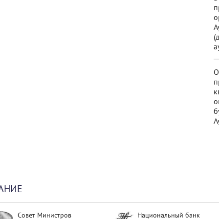
п
о
А
(
а
О
п
к
о
б
А
АНИЕ
Совет Министров
Национальный банк