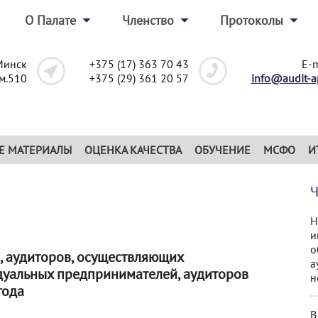
О Палате
Членство
Протоколы
Минск
+375 (17) 363 70 43
E-m
ом.510
+375 (29) 361 20 57
info@audit-a
Е МАТЕРИАЛЫ
ОЦЕНКА КАЧЕСТВА
ОБУЧЕНИЕ
МСФО
И
Н
и
о
, аудиторов, осуществляющих
а
идуальных предпринимателей, аудиторов
н
года
В