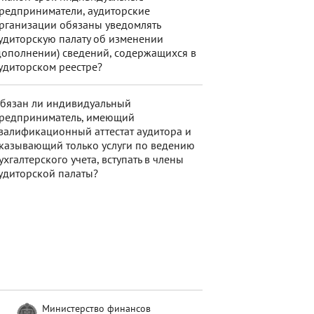
редприниматели, аудиторские
рганизации обязаны уведомлять
удиторскую палату об изменении
дополнении) сведений, содержащихся в
удиторском реестре?
бязан ли индивидуальный
редприниматель, имеющий
валификационный аттестат аудитора и
казывающий только услуги по ведению
ухгалтерского учета, вступать в члены
удиторской палаты?
Министерство финансов