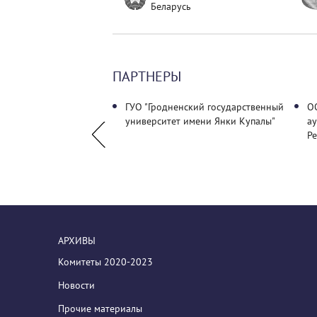
Беларусь
ПАРТНЕРЫ
аудиторских
ГУО "Гродненский государственный
О
й
университет имени Янки Купалы"
а
Ре
АРХИВЫ
Комитеты 2020-2023
Новости
Прочие материалы