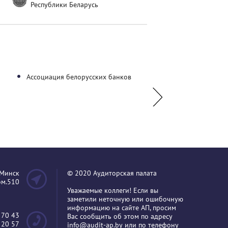
Республики Беларусь
Ассоциация белорусских банков
УО "Гродненский гос
аграрный университе
.Минск
© 2020 Аудиторская палата
пом.510
Уважаемые коллеги! Если вы
заметили неточную или ошибочную
информацию на сайте АП, просим
 70 43
Вас сообщить об этом по адресу
 20 57
info@audit-ap.by
или по телефону