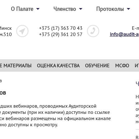
О Палате
Членство
Протоколы
Минск
+375 (17) 363 70 43
E-m
ом.510
+375 (29) 361 20 57
info@audit-a
Е МАТЕРИАЛЫ
ОЦЕНКА КАЧЕСТВА
ОБУЧЕНИЕ
МСФО
И
в
ов
Н
и
едших вебинаров, проводимых Аудиторской
о
 документы (при их наличии) доступны по ссылке
а
иси вебинаров размещены на официальном канале
н
нно доступны к просмотру.
В