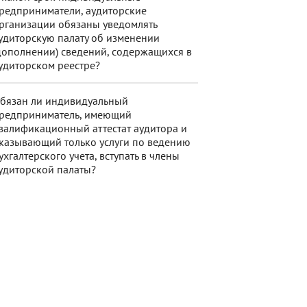
редприниматели, аудиторские
рганизации обязаны уведомлять
удиторскую палату об изменении
дополнении) сведений, содержащихся в
удиторском реестре?
бязан ли индивидуальный
редприниматель, имеющий
валификационный аттестат аудитора и
казывающий только услуги по ведению
ухгалтерского учета, вступать в члены
удиторской палаты?