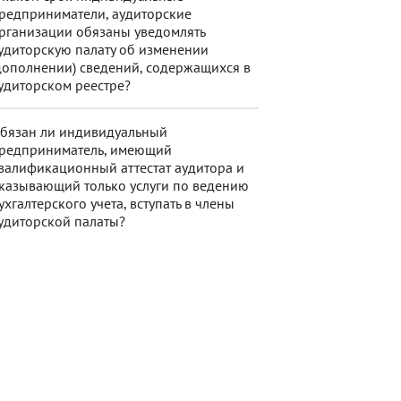
редприниматели, аудиторские
рганизации обязаны уведомлять
удиторскую палату об изменении
дополнении) сведений, содержащихся в
удиторском реестре?
бязан ли индивидуальный
редприниматель, имеющий
валификационный аттестат аудитора и
казывающий только услуги по ведению
ухгалтерского учета, вступать в члены
удиторской палаты?