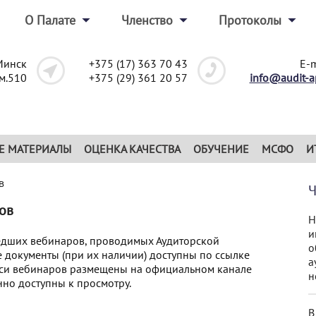
О Палате
Членство
Протоколы
Минск
+375 (17) 363 70 43
E-m
ом.510
+375 (29) 361 20 57
info@audit-a
Е МАТЕРИАЛЫ
ОЦЕНКА КАЧЕСТВА
ОБУЧЕНИЕ
МСФО
И
в
ов
Н
и
едших вебинаров, проводимых Аудиторской
о
 документы (при их наличии) доступны по ссылке
а
иси вебинаров размещены на официальном канале
н
нно доступны к просмотру.
В