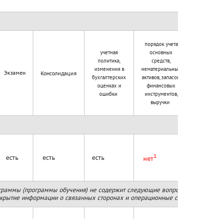
порядок учета
учетная
основных
политика,
средств,
изменения в
нематериальных
обесцен
Экзамен
Консолидация
бухгалтерских
активов, запасов,
активо
оценках и
финансовых
ошибки
инструментов,
выручки
1
есть
есть
есть
есть
нет
раммы (программы обучения) не содержит следующие вопросы применения М
аскрытие информации о связанных сторонах и операционные сегменты.