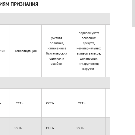
ИЯМ ПРИЗНАНИЯ
порядок учета
учетная
основных
политика,
средств,
изменения в
нематериальных
обесценение
мен
Консолидация
бухгалтерских
активов, запасов,
активов
оценках и
финансовых
ошибки
инструментов,
выручки
ь
есть
есть
есть
есть
ь
есть
есть
есть
есть