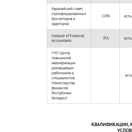
Евразийский совет
сертифицированных
CIPA
ест
бухгалтеров и
аудиторов
Institute of Financial
IFA
ест
сс
ountants
A
ГУО "Центр
повышения
квалификации
руководящих
работников и
ест
специалистов
Министерства
финансов
Республики
Беларусь"
КВАЛИФИКАЦИИ, 
УСЛОВ