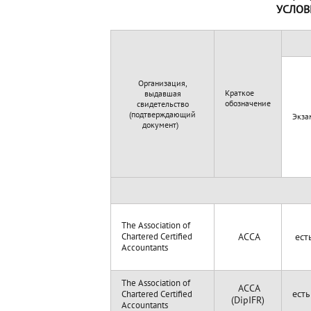
УСЛОВ
Организация,
Краткое
выдавшая
обозначение
свидетельство
(подтверждающий
Экза
документ)
The Association of
Chartered Certified
ACCA
ест
Accountants
The Association of
ACCA
Chartered Certified
ест
(DipIFR)
Accountants