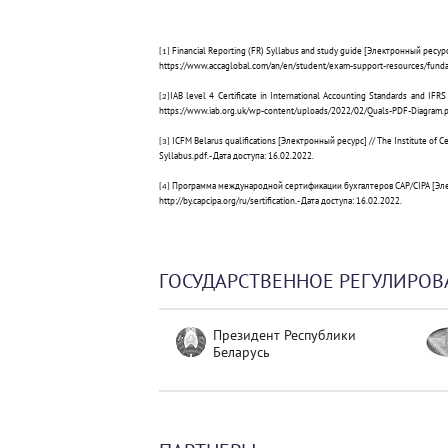
Financial Reporting (FR) Syllabus and study guide [Электронный ресурс] /
[1]
https://www.accaglobal.com/an/en/student/exam-support-resources/fundam
IAB level 4 Certificate in International Accounting Standards and IFR
[2]
https://www.iab.org.uk/wp-content/uploads/2022/02/Quals-PDF-Diagram.pd
ICFM Belarus qualifications [
Электронный
ресурс
] // The Institute of C
[3]
Syllabus.pdf. -
Дата
доступа
: 16.02.2022.
Программа
международной
сертификации
бухгалтеров
CAP/
СІРА
[
Эл
[4]
http://by.capcipa.org/ru/sertification. -
Дата
доступа
: 16.02.2022.
ГОСУДАРСТВЕННОЕ РЕГУЛИРОВ
Президент Республики
Беларусь