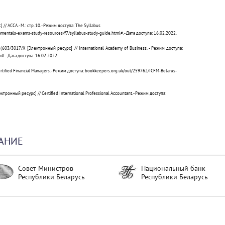
/ ACCA. - М.: стр. 10. - Режим доступа: The Syllabus
entals-exams-study-resources/f7/syllabus-study-guide.html#. - Дата доступа: 16.02.2022.
S (603/3017/X [
Электронный
ресурс
] // International Academy of Business. -
Режим
доступа
:
f. -
Дата
доступа
: 16.02.2022.
ertified Financial Managers. -
Режим
доступа
: bookkeepers.org.uk/out/259762/ICFM-Belarus-
ектронный
ресурс
] // Certified International Professional Accountant. -
Режим
доступа
:
АНИЕ
Совет Министров
Национальный банк
Республики Беларусь
Республики Беларусь