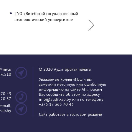
ГУО «Витебский государственный
УО "Барановичский
технологический университет»
государственный уни
.Минск
© 2020 Аудиторская палата
пом.510
Уважаемые коллеги! Если вы
заметили неточную или ошибочную
информацию на сайте АП, просим
 70 43
Вас сообщить об этом по адресу
 20 57
info@audit-ap.by
или по телефону
+375 17 363 70 43
E-mail:
-ap.by
Сайт работает в тестовом режиме