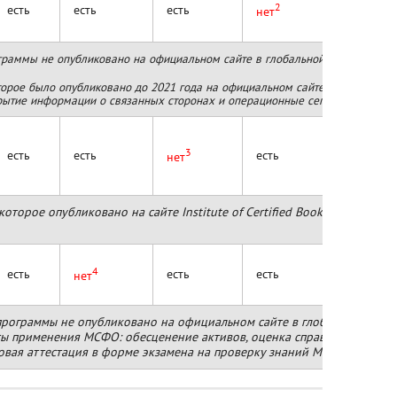
2
есть
есть
есть
есть
нет
раммы не опубликовано на официальном сайте в глобальной компьютерной
орое было опубликовано до 2021 года на официальном сайте организации,
крытие информации о связанных сторонах и операционные сегменты.
3
есть
есть
есть
есть
нет
оторое опубликовано на сайте Institute of Certified Bookkeepers, н
4
есть
есть
есть
нет
нет
ограммы не опубликовано на официальном сайте в глобальной компью
сы применения МСФО: обесценение активов, оценка справедливой сто
овая аттестация в форме экзамена на проверку знаний МСФО, в том 