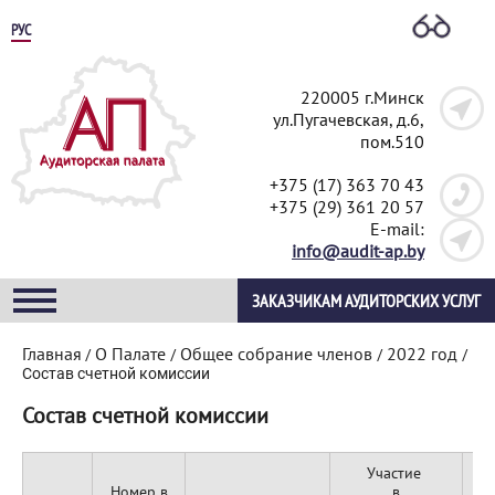
РУС
220005 г.Минск
ул.Пугачевская, д.6,
пом.510
+375 (17) 363 70 43
+375 (29) 361 20 57
E-mail:
info@audit-ap.by
ЗАКАЗЧИКАМ АУДИТОРСКИХ УСЛУГ
Главная
О Палате
Общее собрание членов
2022 год
/
/
/
/
Состав счетной комиссии
Состав счетной комиссии
Участие
Номер в
в