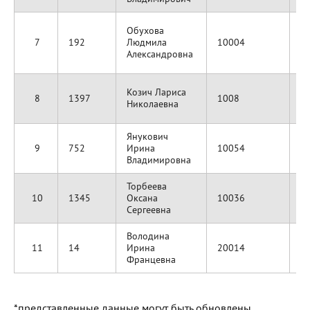
З
Обухова
"
7
192
Людмила
10004
и
Александровна
К
О
Козич Лариса
8
1397
1008
бу
Николаевна
к
Янукович
О
9
752
Ирина
10054
а
Владимировна
Торбеева
О
10
1345
Оксана
10036
"
Сергеевна
Володина
11
14
Ирина
20014
А
Францевна
*представленные данные могут быть обновлены