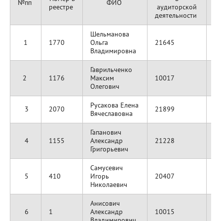
№пп
ФИО
реестре
аудиторской
деятельности
Шельманова
1
1770
Ольга
21645
А
Владимировна
Гаврильченко
О
2
1176
Максим
10017
Ц
Олегович
Русакова Елена
3
2070
21899
А
Вячеславовна
Гапанович
4
1155
Александр
21228
А
Григорьевич
Самусевич
5
410
Игорь
20407
А
Николаевич
Анисович
О
6
1
Александр
10015
"
Владимирович