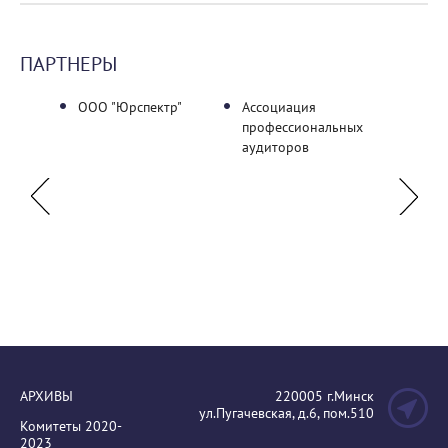
ПАРТНЕРЫ
ичский
ООО "Юрспектр"
Ассоциация
Палат
нный
профессиональных
Азерб
аудиторов
Респу
АРХИВЫ
220005 г.Минск
ул.Пугачевская, д.6, пом.510
Комитеты 2020-
2023