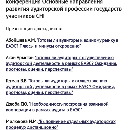
конференция Основные направления
развития аудиторской профессии государств-
участников СНГ
Презентации докладчиков:
Абойшева А.М.
"Готовы ли аудиторы к единому рынку в
ЕАЭС? Плюсы и минусы откровенно"
Акан Арыстан
"Готовы ли аудиторы к осуществлению
аудиторской деятельности в рамках ЕАЭС? Ожидания,
прогнозы, оценки, перспективы"
Гетман В.В.
"Готовы ли аудиторы к осуществлению
аудиторской деятельности в рамах ЕАЭС? Ожидания,
прогнозы, оценки, перспективы"
Дзюба Г.Ю.
"Необходимость построения взаимной
кооперации в рамках аудита в ЕАЭС"
Милюкова И.М.
"Выполнение отдельных аудиторских
процедур дистанционно"