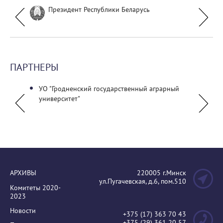
Президент Республики Беларусь
ПАРТНЕРЫ
УО "Гродненский государственный аграрный
Ассоц
университет"
АРХИВЫ
220005 г.Минск
ул.Пугачевская, д.6, пом.510
Комитеты 2020-
2023
Новости
+375 (17) 363 70 43
+375 (29) 361 20 57