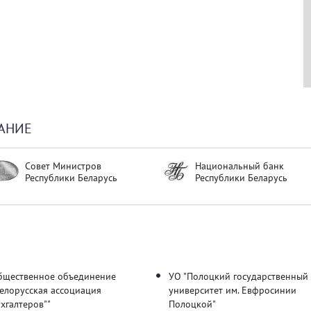
АНИЕ
Совет Министров
Национальный банк
Республики Беларусь
Республики Беларусь
бщественное объединение
УО "Полоцкий государственный
елорусская ассоциация
университет им. Евфросинии
хгалтеров""
Полоцкой"