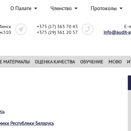
О Палате
Членство
Протоколы
Минск
+375 (17) 363 70 43
E-m
ом.510
+375 (29) 361 20 57
info@audit-a
Е МАТЕРИАЛЫ
ОЦЕНКА КАЧЕСТВА
ОБУЧЕНИЕ
МСФО
И
сь
мики Республики Беларусь