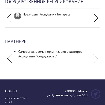
ГОСУДАРСТВЕННОЕ РЕГУЛИРОВАНИЕ
Президент Республики Беларусь
ПАРТНЕРЫ
Саморегулируемая организация аудиторов
ОО «А
Ассоциация "Содружество"
бухгал
Молдо
АРХИВЫ
220005 г.Минск
ул.Пугачевская, д.6, пом.510
Комитеты 2020-
2023