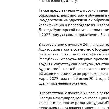
4 к настоящему отчету.
Также представители Аудиторской палат
образовательных программ обучения в 
Государственным учреждением образов
квалификации и переподготовки кадров
Доходы Аудиторской палаты от оказани
в 2022 году указаны в приложении 5 к н
В соответствии с пунктом 26 плана деят
Аудиторская палата совместно с Госуд
подготовки, повышения квалификации 
Республики Беларусь» впервые провела
«Аудит и сопутствующие услуги», темати
Аудиторской палатой на основе соотве
60 академических часов (приложение 6 
марта 2022 года по 29 июня 2022 года.
сдали письменный экзамен.
В соответствии с пунктом 32 плана деят
Первую международную конференцию Ев
ключевым вопросам развития аудита «П
деятельности в условиях современных 