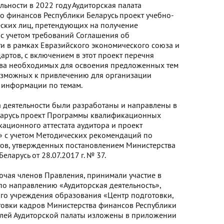
ельности в 2022 году Аудиторская палата
о финансов Республики Беларусь проект учебно-
еских лиц, претендующих на получение
 с учетом требований Соглашения об
и в рамках Евразийского экономического союза и
ртов, с включением в этот проект перечня
ства необходимых для освоения предложенных тем
возможных к привлечению для организации
в информации по темам.
на деятельности были разработаны и направлены в
ларусь проект Программы квалификационных
ационного аттестата аудитора и проект
» с учетом Методических рекомендаций по
ов, утвержденных постановлением Министерства
ларусь от 28.07.2017 г. № 37.
ючая членов Правления, принимали участие в
о направлению «Аудиторская деятельность»,
ого учреждения образования «Центр подготовки,
овки кадров Министерства финансов Республики
телей Аудиторской палаты изложены в приложении