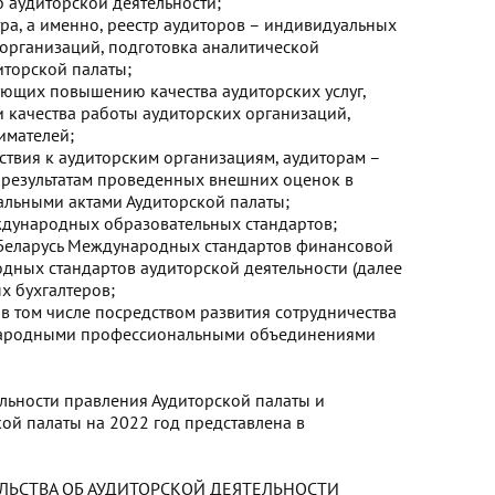
 аудиторской деятельности;
тра, а именно, реестр аудиторов – индивидуальных
организаций, подготовка аналитической
иторской палаты;
ующих повышению качества аудиторских услуг,
 качества работы аудиторских организаций,
имателей;
ствия к аудиторским организациям, аудиторам –
результатам проведенных внешних оценок в
кальными актами Аудиторской палаты;
ждународных образовательных стандартов;
 Беларусь Международных стандартов финансовой
дных стандартов аудиторской деятельности (далее
х бухгалтеров;
в том числе посредством развития сотрудничества
ународными профессиональными объединениями
ьности правления Аудиторской палаты и
ой палаты на 2022 год представлена в
ЬСТВА ОБ АУДИТОРСКОЙ ДЕЯТЕЛЬНОСТИ