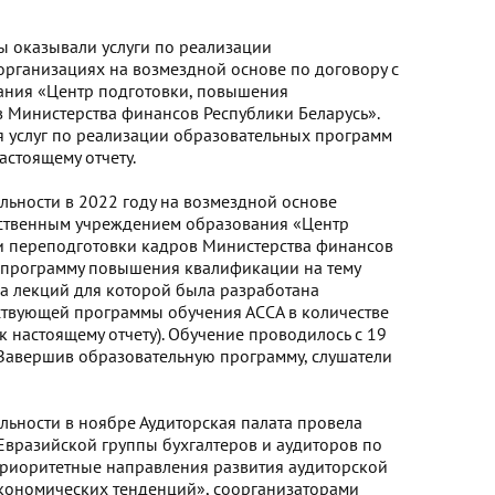
ы оказывали услуги по реализации
организациях на возмездной основе по договору с
ания «Центр подготовки, повышения
 Министерства финансов Республики Беларусь».
я услуг по реализации образовательных программ
астоящему отчету.
ельности в 2022 году на возмездной основе
арственным учреждением образования «Центр
и переподготовки кадров Министерства финансов
 программу повышения квалификации на тему
ка лекций для которой была разработана
тствующей программы обучения АССА в количестве
к настоящему отчету). Обучение проводилось с 19
 Завершив образовательную программу, слушатели
ельности в ноябре Аудиторская палата провела
разийской группы бухгалтеров и аудиторов по
риоритетные направления развития аудиторской
экономических тенденций», соорганизаторами