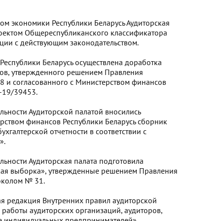
вом экономики Республики Беларусь Аудиторская
проектом Общереспубликанского классификатора
ции с действующим законодательством.
Республики Беларусь осуществлена доработка
ков, утвержденного решением Правления
 28 и согласованного с Министерством финансов
-19/39453.
ельности Аудиторской палатой вносились
рством финансов Республики Беларусь сборник
хгалтерской отчетности в соответствии с
».
ельности Аудиторская палата подготовила
кая выборка», утвержденные решением Правления
околом № 31.
ая редакция Внутренних правил аудиторской
 работы аудиторских организаций, аудиторов,
ве индивидуальных предпринимателей».