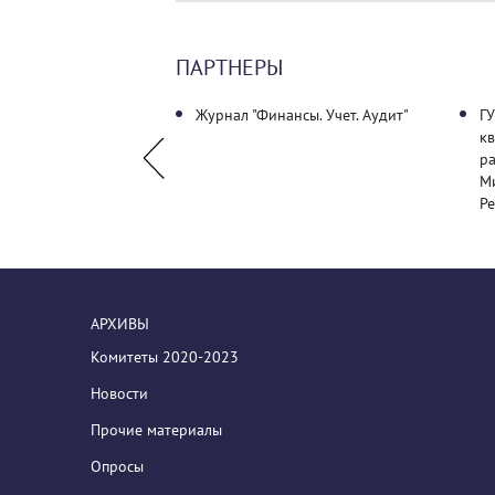
ПАРТНЕРЫ
кий государственный
Журнал "Финансы. Учет. Аудит"
Г
 университет"
к
р
М
Ре
АРХИВЫ
Комитеты 2020-2023
Новости
Прочие материалы
Опросы