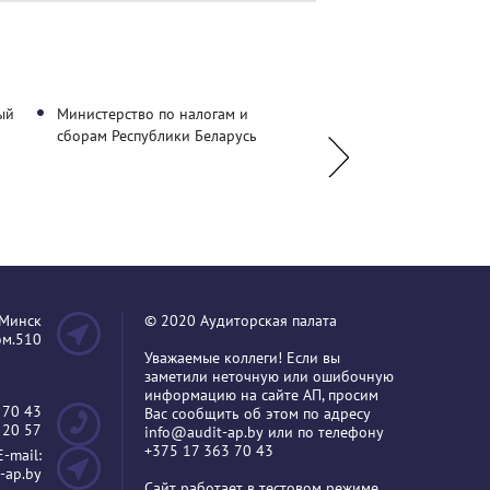
ый
Министерство по налогам и
ООО "Юрспектр"
сборам Республики Беларусь
.Минск
© 2020 Аудиторская палата
пом.510
Уважаемые коллеги! Если вы
заметили неточную или ошибочную
информацию на сайте АП, просим
 70 43
Вас сообщить об этом по адресу
 20 57
info@audit-ap.by
или по телефону
+375 17 363 70 43
E-mail:
-ap.by
Сайт работает в тестовом режиме