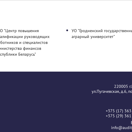
УО "Центр повышения
УО "Гродненский государственн
валификации руководящих
аграрный университет"
аботников и специалистов
инистерства финансов
спублики Беларусь"
220005 г
ул.Пугачевская, д.6, 
+375 (17) 363
+375 (29) 361
info@audit