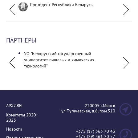
Президент Республики Беларусь
ПАРТНЕРЫ
УО "Белорусский государственный
ГУО "
университет пищевых и химических
руков
технологий"
Минист
АРХИВЫ
220005 г.Минск
ул.Пугачевская, д.6, пом.510
Комитеты 2020-
2023
Новости
+375 (17) 363 70 43
+375 (29) 361 20 57