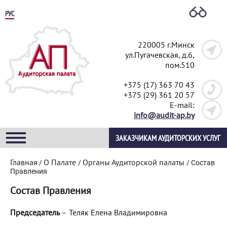
РУС
220005 г.Минск
ул.Пугачевская, д.6,
пом.510
+375 (17) 363 70 43
+375 (29) 361 20 57
E-mail:
info@audit-ap.by
ЗАКАЗЧИКАМ АУДИТОРСКИХ УСЛУГ
Главная
О Палате
Органы Аудиторской палаты
/
/
/
Cостав
Правления
Cостав Правления
Председатель
–
Теляк Елена Владимировна