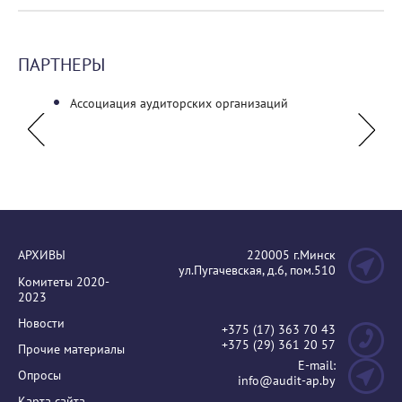
ПАРТНЕРЫ
Ассоциация аудиторских организаций
ОО «О
(Кыргы
АРХИВЫ
220005 г.Минск
ул.Пугачевская, д.6, пом.510
Комитеты 2020-
2023
Новости
+375 (17) 363 70 43
+375 (29) 361 20 57
Прочие материалы
E-mail:
Опросы
info@audit-ap.by
Карта сайта