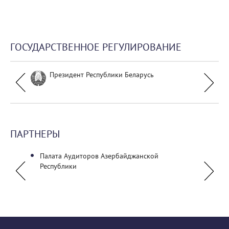
ГОСУДАРСТВЕННОЕ РЕГУЛИРОВАНИЕ
Президент Республики Беларусь
ПАРТНЕРЫ
Палата Аудиторов Азербайджанской
ГУО "Б
тов
Республики
Октяб
ларусь"
Красн
акаде